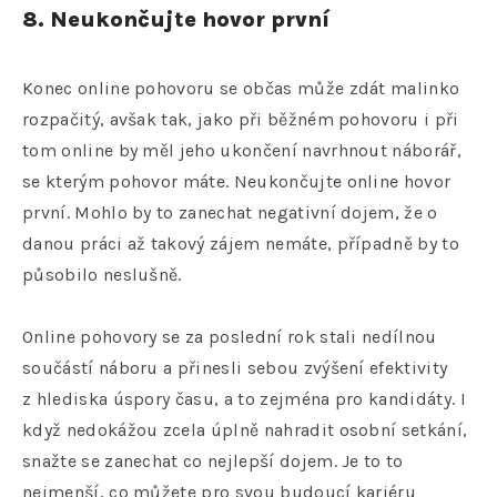
8. Neukončujte hovor první
Konec online pohovoru se občas může zdát malinko
rozpačitý, avšak tak, jako při běžném pohovoru i při
tom online by měl jeho ukončení navrhnout náborář,
se kterým pohovor máte. Neukončujte online hovor
první. Mohlo by to zanechat negativní dojem, že o
danou práci až takový zájem nemáte, případně by to
působilo neslušně.
Online pohovory se za poslední rok stali nedílnou
součástí náboru a přinesli sebou zvýšení efektivity
z hlediska úspory času, a to zejména pro kandidáty. I
když nedokážou zcela úplně nahradit osobní setkání,
snažte se zanechat co nejlepší dojem. Je to to
nejmenší, co můžete pro svou budoucí kariéru