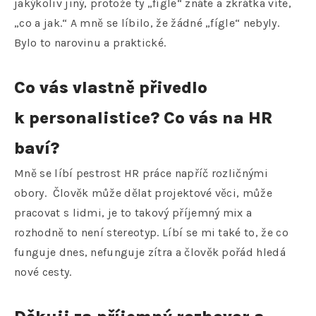
jakýkoliv jiný, protože ty „fígle“ znáte a zkrátka víte,
„co a jak.“ A mně se líbilo, že žádné „fígle“ nebyly.
Bylo to narovinu a praktické.
Co vás vlastně přivedlo
k personalistice? Co vás na HR
baví?
Mně se líbí pestrost HR práce napříč rozličnými
obory. Člověk může dělat projektové věci, může
pracovat s lidmi, je to takový příjemný mix a
rozhodně to není stereotyp. Líbí se mi také to, že co
funguje dnes, nefunguje zítra a člověk pořád hledá
nové cesty.