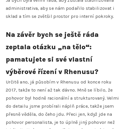
Já bych byla velmi ráda, aby zůstala stabilizována
administrativa, aby se nám podařilo stabilizovat i
sklad a tím se zvětšil prostor pro interní pokroky.
Na závěr bych se ještě ráda
zeptala otázku „na tělo“:
pamatujete si své vlastní
výběrové řízení v Rhenusu?
Určitě ano, já působím v Rhenusu od konce roku
2017, takže to není až tak dávno. Mně se líbilo, že
pohovor byl hodně racionální a strukturovaný. Velmi
do detailu jsme probírali náplň práce, takže jsem
přesně věděla, do čeho jdu. Přeci jen, když jde na
pohovor personalista, je to úplně jiný pohovor než