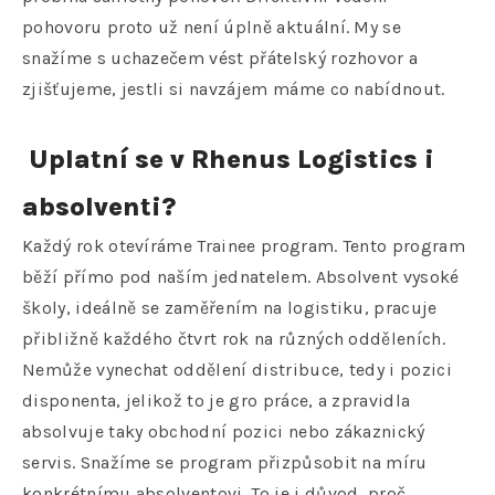
pohovoru proto už není úplně aktuální. My se
snažíme s uchazečem vést přátelský rozhovor a
zjišťujeme, jestli si navzájem máme co nabídnout.
Uplatní se v Rhenus Logistics i
absolventi?
Každý rok otevíráme Trainee program. Tento program
běží přímo pod naším jednatelem. Absolvent vysoké
školy, ideálně se zaměřením na logistiku, pracuje
přibližně každého čtvrt rok na různých odděleních.
Nemůže vynechat oddělení distribuce, tedy i pozici
disponenta, jelikož to je gro práce, a zpravidla
absolvuje taky obchodní pozici nebo zákaznický
servis. Snažíme se program přizpůsobit na míru
konkrétnímu absolventovi. To je i důvod, proč