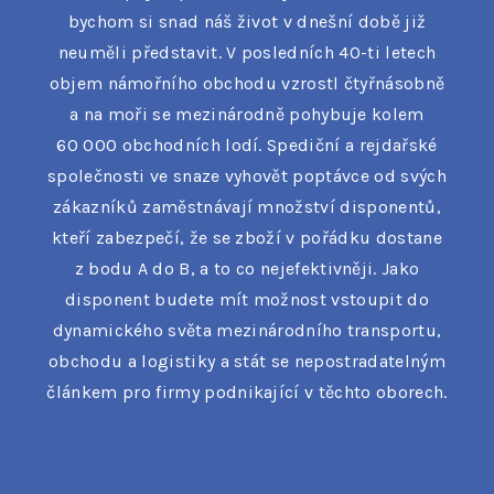
bychom si snad náš život v dnešní době již
neuměli představit. V posledních 40-ti letech
objem námořního obchodu vzrostl čtyřnásobně
a na moři se mezinárodně pohybuje kolem
60 000 obchodních lodí. Spediční a rejdařské
společnosti ve snaze vyhovět poptávce od svých
zákazníků zaměstnávají množství disponentů,
kteří zabezpečí, že se zboží v pořádku dostane
z bodu A do B, a to co nejefektivněji. Jako
disponent budete mít možnost vstoupit do
dynamického světa mezinárodního transportu,
obchodu a logistiky a stát se nepostradatelným
článkem pro firmy podnikající v těchto oborech.