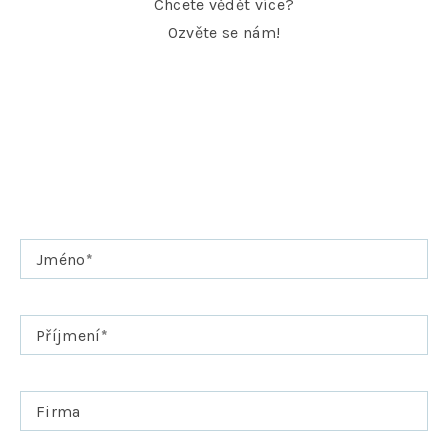
Chcete vědět více?
Ozvěte se nám!
Jméno
*
Příjmení
*
Firma